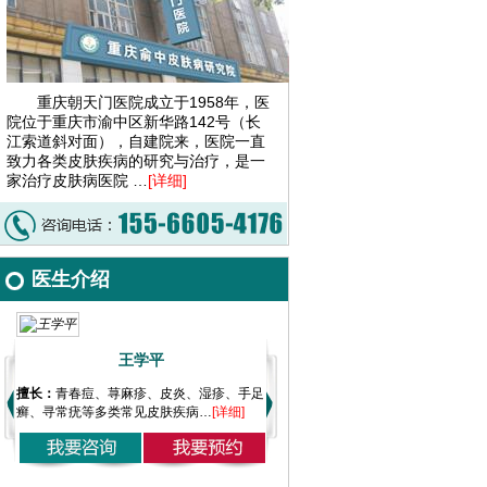
重庆朝天门医院成立于1958年，医
院位于重庆市渝中区新华路142号（长
江索道斜对面），自建院来，医院一直
致力各类皮肤疾病的研究与治疗，是一
家治疗皮肤病医院 …
[详细]
医生介绍
王学平
李强
痘、荨麻疹、皮炎、湿疹、手足
擅长：
银屑病、白癜风、过敏、湿疹、灰指
擅长：
青
等多类常见皮肤疾病…
[详细]
甲、鱼鳞病、花斑癣、寻常疣、尖锐湿疣、
癣、寻常
生殖器疱疹、色素类疾病…
[详细]