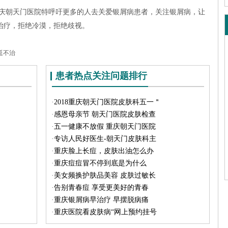
朝天门医院特呼吁更多的人去关爱银屑病患者，关注银屑病，让
治疗，拒绝冷漠，拒绝歧视。
延不治
患者热点关注问题排行
·
2018重庆朝天门医院皮肤科五一＂
·
感恩母亲节 朝天门医院皮肤检查
·
五一健康不放假 重庆朝天门医院
·
专访人民好医生-朝天门皮肤科主
·
重庆脸上长痘，皮肤出油怎么办
·
重庆痘痘冒不停到底是为什么
·
美女频换护肤品美容 皮肤过敏长
·
告别青春痘 享受更美好的青春
·
重庆银屑病早治疗 早摆脱病痛
·
重庆医院看皮肤病“网上预约挂号