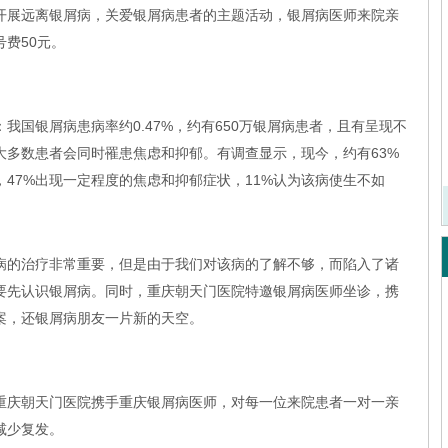
开展远离银屑病，关爱银屑病患者的主题活动，银屑病医师来院亲
费50元。
银屑病患病率约0.47%，约有650万银屑病患者，且有呈现不
大多数患者会同时罹患焦虑和抑郁。有调查显示，现今，约有63%
47%出现一定程度的焦虑和抑郁症状，11%认为该病使生不如
的治疗非常重要，但是由于我们对该病的了解不够，而陷入了诸
要先认识银屑病。同时，重庆朝天门医院特邀银屑病医师坐诊，携
案，还银屑病朋友一片新的天空。
擅长：
青春
癣、寻常疣
庆朝天门医院携手重庆银屑病医师，对每一位来院患者一对一亲
减少复发。