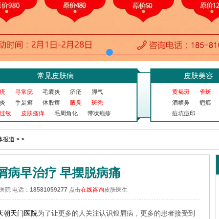
常见皮肤病
皮肤美容
疣
寻常疣
毛囊炎
疥疮
脚气
黄褐斑
雀斑
炎
手足癣
体股癣
腋臭
斑秃
酒糟鼻
疤痕
过敏
皮肤瘙痒
毛周角化
带状疱疹
痘坑痘印
体报道
> >
屑病早治疗 早摆脱病痛
医院 电话：
18581059277
点击
在线咨询
皮肤医生
庆朝天门医院
为了让更多的人关注认识银屑病，更多的患者接受到