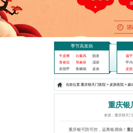
季节高发病
牛皮癣
白癜风
脱发
扁平
青春痘
荨麻疹
湿疹
甲沟
灰指甲
鱼鳞病
皮炎
皮肤
当前位置:
重庆朝天门医院
>
皮肤医院
>
媒
重庆银
来源：重庆朝天门
重庆银可防可控，远离银屑病！
重